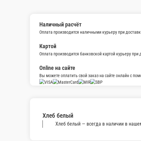
350 ₽
мин. сумма заказа
Бесплатно
стоим. доставки
Популярное
Бизнес-Ланч
Супы
Горячие блюда
Гарниры
Салаты
Ф