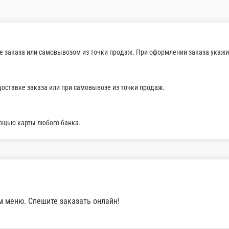
ри Меню
Завтраки
Выпечка
Десерты
Напитки
Соусы
Дополнительн